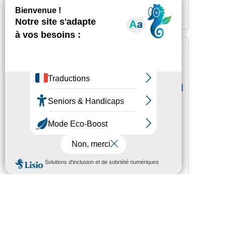
Lire la suite
CULTURE PATRIMOINE SPORT
la Médiathèque
départementale destocke !
4 septembre 2024
-
10h12
A vos agendas ! La Médiathèque
départementale des Hautes-Pyrénées
organise une grande vente exceptionnelle
de ses ...
Lire la suite