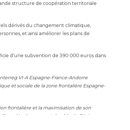
nde structure de coopération territoriale
rels dérivés du changement climatique,
sonnes, et ainsi améliorer les plans de
ficie d’une subvention de 390 000 euros dans
Interreg VI-A Espagne-France-Andorre
ue et sociale de la zone frontalière Espagne-
n frontalière et la maximisation de son
eilleur développement durable de l’Union
é en renforçant les capacités des entités de