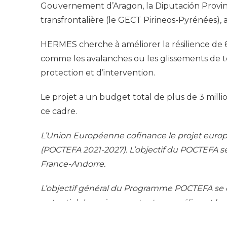
Gouvernement d’Aragon, la Diputación Provinci
transfrontalière (le GECT Pirineos-Pyrénées),
HERMES cherche à améliorer la résilience de 
comme les avalanches ou les glissements de ter
protection et d’intervention.
Le projet a un budget total de plus de 3 mil
ce cadre.
L’Union Européenne cofinance le projet euro
(POCTEFA 2021-2027). L’objectif du POCTEFA se
France-Andorre.
L’objectif général du Programme POCTEFA se co
potentiel de croissance, tout en améliorant 
européenne. Le Programme POCTEFA vise à prom