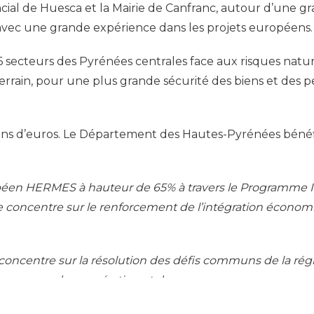
al de Huesca et la Mairie de Canfranc, autour d’une gra
 avec une grande expérience dans les projets européens.
6 secteurs des Pyrénées centrales face aux risques natu
rain, pour une plus grande sécurité des biens et des per
lions d’euros. Le Département des Hautes-Pyrénées béné
péen HERMES à hauteur de 65% à travers le Programme 
 concentre sur le renforcement de l’intégration économiq
ncentre sur la résolution des défis communs de la régio
le processus de coopération et de gouvernance pour un m
ouvoir un développement durable, intelligent et intégr