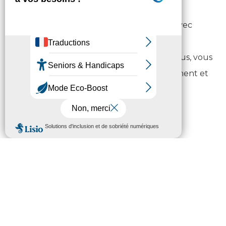
Un accompagnateur santé vous
accompagne physiquement (venir avec
vous), vous aide dans vos démarches
administratives et prise de rendez-vous, vous
soutient dans le suivi de votre traitement et
la mise en œuvre de soins.
Le logement
Atelier « Louer malin »
Rechercher un logement, faire des
économies d’énergie, être informé(e) sur les
droits et obligations des locataires… l’atelier «
Louer malin » peut répondre à vos attentes.
Pendant 1 mois, à raison de 2 séances par