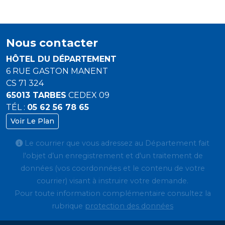
Nous contacter
HÔTEL DU DÉPARTEMENT
6 RUE GASTON MANENT
CS 71 324
65013 TARBES
CEDEX 09
TÉL :
05 62 56 78 65
Voir Le Plan
Le courrier que vous adressez au Département fait
l'objet d’un enregistrement et d'un traitement de
données (vos coordonnées et le contenu de votre
courrier) visant à instruire votre demande.
Pour toute information complémentaire consultez la
rubrique
protection des données