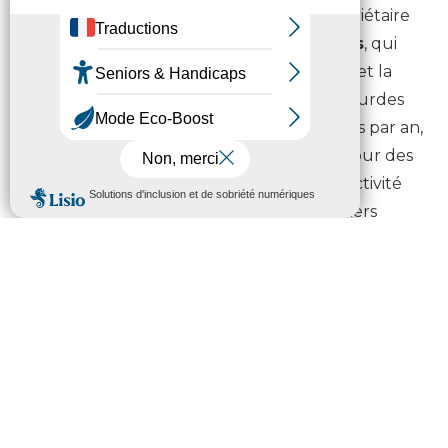
membre du Syndicat mixte
Pyrénia
, propriétaire
de
l’aéroport Tarbes-Lourdes-Pyrénées
, qui
regroupe également la Région Occitanie et la
Communauté d’Agglomération Tarbes Lourdes
Pyrénées. Avec plus de 400 000 passagers par an,
l’activité aéronautique se développe autour des
vols Charters (en lien notamment avec l’activité
de pèlerinage de Lourdes), les vols réguliers
(liaison sur Orly-Hop, Londres, Milan, Bruxelles…),
le trafic d’aviation d’affaire et les vols d’essais
d’Airbus (plus de 500 essais par an).
Les transports des élèves en
situation de handicap
Depuis le 1er janvier 2020, la Région Occitanie
a repris la compétence pleine et entière de