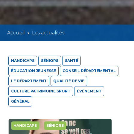
Accueil
Les actualités
HANDICAPS
SÉNIORS
SANTÉ
ÉDUCATION JEUNESSE
CONSEIL DÉPARTEMENTAL
LE DÉPARTEMENT
QUALITÉ DE VIE
CULTURE PATRIMOINE SPORT
ÉVÈNEMENT
GÉNÉRAL
HANDICAPS
SÉNIORS