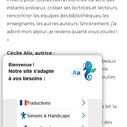
instants précieux, croiser ses lectrices et lecteurs,
rencontrer les équipes des bibliothèques, les
enseignants, les autres auteurs. Sincèrement, j’ai
adoré mon séjour, je reviens quand vous voulez !
»
Cécile Alix, autrice :
« Merci beaucoup pour le partage de ces beaux
moments de rencontres et de remise de prix.
Mille bravos pour votre précieux travail à toutes
et à tous, c’est formidable. »
Lucie, bibliothécaire à Visker :
« C’est une super expérience pour les ados (et la
bibliothécaire). Les jeunes étaient très très
motivés par leur rôle de jury. Cela a donné des