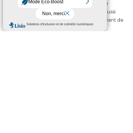
débats d’interprétation et d’avis de grande
profondeur. Le concours de création est aussi
une super idée. Ils s’y sont investis en essayant de
faire de vrais liens avec leurs lectures. Les
rencontres avec les auteurs étaient la cerise sur
le gâteau. Ils étaient ravis et un peu intimidés mais
ont pris leur rôle d’animateur de la rencontre à
cœur. »
La sélection 2024-2025