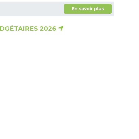
En savoir plus
DGÉTAIRES 2026
En savoir plus
ASSOCIÉS
Service Départemental d’Incendie et de Secours