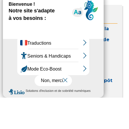
Contacts
Direction de l’Action Culturelle et de la
Médiathèque
Service Sport, Jeunesse et Activités de
pleine nature
7 rue Gaston Manent
65 000 TARBES
05 62 56 78 00
Assistance création de compte et dépôt
de dossier sur le portail
Céline Palmade
05 62 56 78 27
Ressources