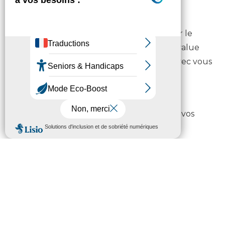
signé
Lorsque le dossier est déclaré complet par le
Service Séniors, l’équipe médico-sociale évalue
votre degré de dépendance et élabore avec vous
un plan d’aide adapté à vos besoins, votre
situation et votre environnement.
Dès lors que vous acceptez le plan d’aide, vos
droits à l’APA s’ouvrent.
En cas de refus d’un dossier, des possibilités de
recours sont prévues par la Loi.
Comment est calculé le montant
attribué ?
Il n’y a pas de conditions de revenu pour