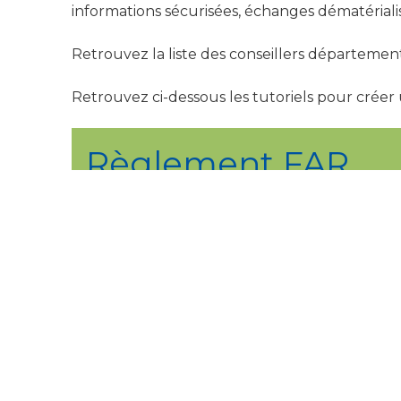
informations sécurisées, échanges dématériali
Retrouvez la liste des conseillers département
Retrouvez ci-dessous les tutoriels pour cré
Règlement FAR
TUTORIELS
Créer et gérer un compte
;
Déposer une 1ere demande de subv
Déposer une nouvelle demande de 
Répondre à une demande de modifi
Répondre à une redirection
.