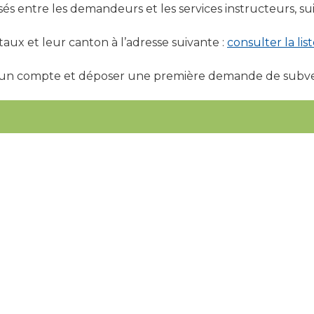
sés entre les demandeurs et les services instructeurs, 
aux et leur canton à l’adresse suivante :
consulter la list
er un compte et déposer une première demande de subve
ention
;
subvention
;
cation
;