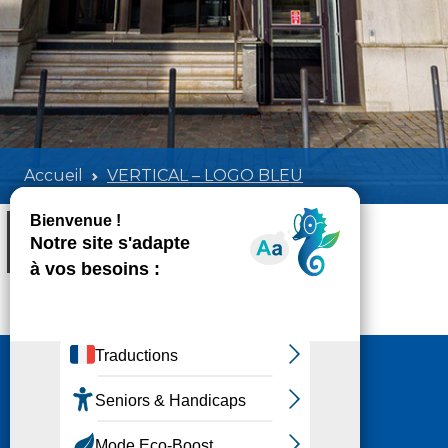
Accueil
VERTICAL – LOGO BLEU
VERTICAL - LOGO BLEU
Poids:
13.98 KB
Format :
PNG
Nous contacter
HÔTEL DU DÉPARTEMENT
6 RUE GASTON MANENT