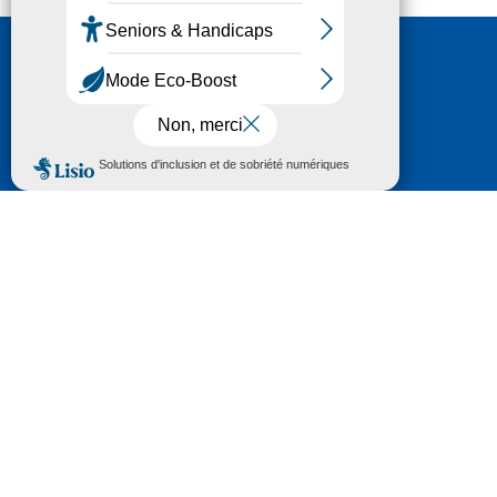
Nous contacter
HÔTEL DU DÉPARTEMENT
6 RUE GASTON MANENT
CS 71 324
65013 TARBES
CEDEX 09
TÉL :
05 62 56 78 65
Voir Le Plan
Le courrier que vous adressez au Département fait
l'objet d’un enregistrement et d'un traitement de
données (vos coordonnées et le contenu de votre
courrier) visant à instruire votre demande.
Pour toute information complémentaire consultez la
rubrique
protection des données
© 2018 - 2026 Département des Hautes-