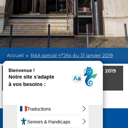
Accueil
RAA spécial n°264 du 31 janvier 2019
RAA spécial n°264 du 31 janvier 2019
Poids:
1.33 MB
Format :
PDF
Aperçu
Nous contacter