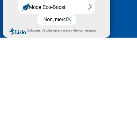
HÔTEL DU DÉPARTEMENT
6 RUE GASTON MANENT
CS 71 324
65013 TARBES
CEDEX 09
TÉL :
05 62 56 78 65
Voir Le Plan
Le courrier que vous adressez au Département fait
l'objet d’un enregistrement et d'un traitement de
données (vos coordonnées et le contenu de votre
courrier) visant à instruire votre demande.
Pour toute information complémentaire consultez la
rubrique
protection des données
© 2018 - 2026 Département des Hautes-
Pyrénées
Espace presse
Mentions légales