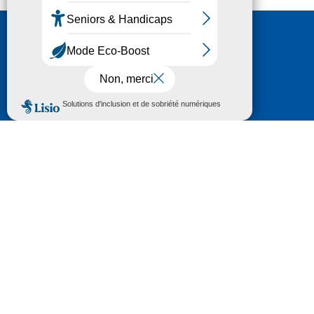
Nous contacter
HÔTEL DU DÉPARTEMENT
6 RUE GASTON MANENT
CS 71 324
65013 TARBES
CEDEX 09
TÉL :
05 62 56 78 65
Voir Le Plan
Le courrier que vous adressez au Département fait
l'objet d’un enregistrement et d'un traitement de
données (vos coordonnées et le contenu de votre
courrier) visant à instruire votre demande.
Pour toute information complémentaire consultez la
rubrique
protection des données
© 2018 - 2026 Département des Hautes-