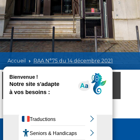
Accueil
RAA N°75 du 14 décembre 2021
RAA N°75 du 14 décembre 2021
Poids:
3.57 MB
Format :
PDF
Aperçu
Nous contacter