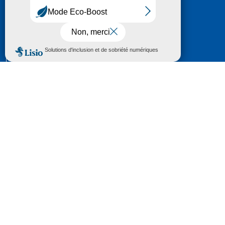
HÔTEL DU DÉPARTEMENT
6 RUE GASTON MANENT
CS 71 324
65013 TARBES
CEDEX 09
TÉL :
05 62 56 78 65
Voir Le Plan
Le courrier que vous adressez au Département fait
l'objet d’un enregistrement et d'un traitement de
données (vos coordonnées et le contenu de votre
courrier) visant à instruire votre demande.
Pour toute information complémentaire consultez la
rubrique
protection des données
© 2018 - 2026 Département des Hautes-
Pyrénées
Espace presse
Mentions légales