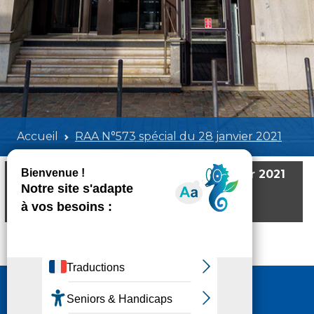
Accueil
RAA N°573 spécial du 28 janvier 2021
RAA N°573 spécial du 28 janvier 2021
Poids:
1.13 MB
Format :
PDF
Aperçu
Nous contacter