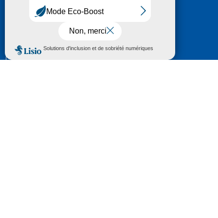
HÔTEL DU DÉPARTEMENT
6 RUE GASTON MANENT
CS 71 324
65013 TARBES
CEDEX 09
TÉL :
05 62 56 78 65
Voir Le Plan
Le courrier que vous adressez au Département fait
l'objet d’un enregistrement et d'un traitement de
données (vos coordonnées et le contenu de votre
courrier) visant à instruire votre demande.
Pour toute information complémentaire consultez la
rubrique
protection des données
© 2018 - 2026 Département des Hautes-
Pyrénées
Espace presse
Mentions légales