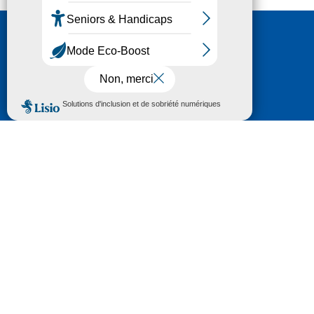
Nous contacter
HÔTEL DU DÉPARTEMENT
6 RUE GASTON MANENT
CS 71 324
65013 TARBES
CEDEX 09
TÉL :
05 62 56 78 65
Voir Le Plan
Le courrier que vous adressez au Département fait
l'objet d’un enregistrement et d'un traitement de
données (vos coordonnées et le contenu de votre
courrier) visant à instruire votre demande.
Pour toute information complémentaire consultez la
rubrique
protection des données
© 2018 - 2026 Département des Hautes-