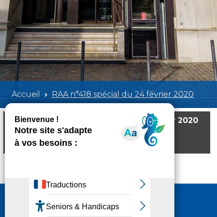
Accueil
RAA n°418 spécial du 24 février 2020
RAA n°418 spécial du 24 février 2020
Poids:
1.24 MB
Format :
PDF
Aperçu
Nous contacter