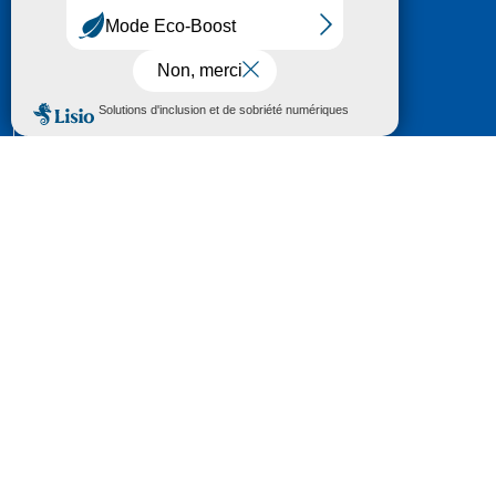
HÔTEL DU DÉPARTEMENT
6 RUE GASTON MANENT
CS 71 324
65013 TARBES
CEDEX 09
TÉL :
05 62 56 78 65
Voir Le Plan
Le courrier que vous adressez au Département fait
l'objet d’un enregistrement et d'un traitement de
données (vos coordonnées et le contenu de votre
courrier) visant à instruire votre demande.
Pour toute information complémentaire consultez la
rubrique
protection des données
© 2018 - 2026 Département des Hautes-
Pyrénées
Espace presse
Mentions légales