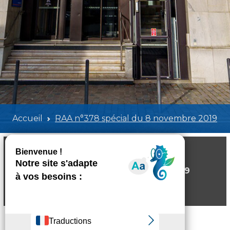
Accueil
RAA n°378 spécial du 8 novembre 2019
RAA n°378 spécial du 8 novembre 2019
Poids:
673.08 KB
Format :
PDF
Aperçu