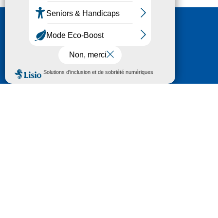
Nous contacter
HÔTEL DU DÉPARTEMENT
6 RUE GASTON MANENT
CS 71 324
65013 TARBES
CEDEX 09
TÉL :
05 62 56 78 65
Voir Le Plan
Le courrier que vous adressez au Département fait
l'objet d’un enregistrement et d'un traitement de
données (vos coordonnées et le contenu de votre
courrier) visant à instruire votre demande.
Pour toute information complémentaire consultez la
rubrique
protection des données
© 2018 - 2026 Département des Hautes-