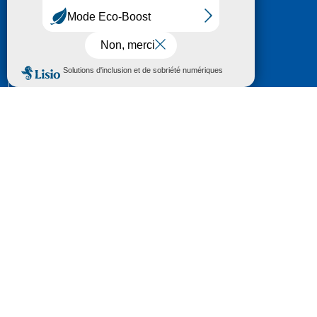
HÔTEL DU DÉPARTEMENT
6 RUE GASTON MANENT
CS 71 324
65013 TARBES
CEDEX 09
TÉL :
05 62 56 78 65
Voir Le Plan
Le courrier que vous adressez au Département fait
l'objet d’un enregistrement et d'un traitement de
données (vos coordonnées et le contenu de votre
courrier) visant à instruire votre demande.
Pour toute information complémentaire consultez la
rubrique
protection des données
© 2018 - 2026 Département des Hautes-
Pyrénées
Espace presse
Mentions légales