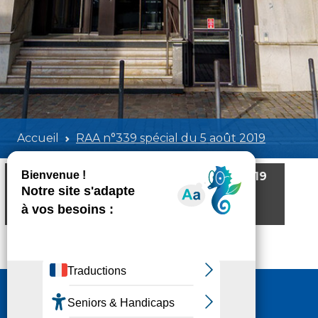
Accueil
RAA n°339 spécial du 5 août 2019
RAA n°339 spécial du 5 août 2019
Poids:
316.48 KB
Format :
PDF
Aperçu
Nous contacter