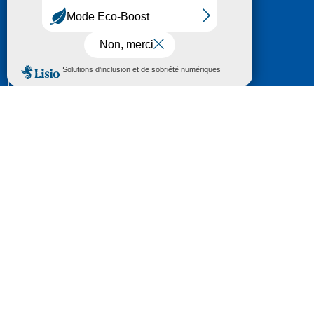
HÔTEL DU DÉPARTEMENT
6 RUE GASTON MANENT
CS 71 324
65013 TARBES
CEDEX 09
TÉL :
05 62 56 78 65
Voir Le Plan
Le courrier que vous adressez au Département fait
l'objet d’un enregistrement et d'un traitement de
données (vos coordonnées et le contenu de votre
courrier) visant à instruire votre demande.
Pour toute information complémentaire consultez la
rubrique
protection des données
© 2018 - 2026 Département des Hautes-
Pyrénées
Espace presse
Mentions légales