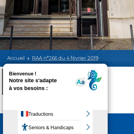
Accueil
RAA n°266 du 4 février 2019
RAA n°266 du 4 février 2019
Poids:
17.15 MB
Format :
PDF
Aperçu
Nous contacter