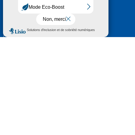
HÔTEL DU DÉPARTEMENT
6 RUE GASTON MANENT
CS 71 324
65013 TARBES
CEDEX 09
TÉL :
05 62 56 78 65
Voir Le Plan
Le courrier que vous adressez au Département fait
l'objet d’un enregistrement et d'un traitement de
données (vos coordonnées et le contenu de votre
courrier) visant à instruire votre demande.
Pour toute information complémentaire consultez la
rubrique
protection des données
© 2018 - 2026 Département des Hautes-
Pyrénées
Espace presse
Mentions légales