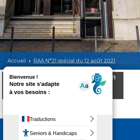
Accueil
RAA N°21 spécial du 12 août 2021
RAA N°21 spécial du 12 août 2021
Poids:
5.59 MB
Format :
PDF
Aperçu
Nous contacter