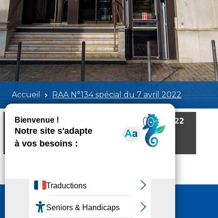
Accueil
RAA N°134 spécial du 7 avril 2022
RAA N°134 spécial du 7 avril 2022
Poids:
3.29 MB
Format :
PDF
Aperçu
Nous contacter