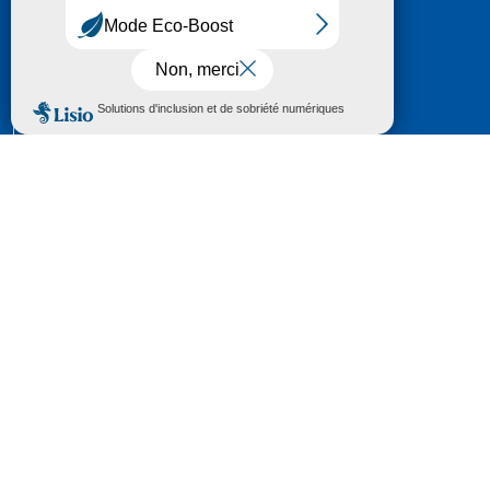
HÔTEL DU DÉPARTEMENT
6 RUE GASTON MANENT
CS 71 324
65013 TARBES
CEDEX 09
TÉL :
05 62 56 78 65
Voir Le Plan
Le courrier que vous adressez au Département fait
l'objet d’un enregistrement et d'un traitement de
données (vos coordonnées et le contenu de votre
courrier) visant à instruire votre demande.
Pour toute information complémentaire consultez la
rubrique
protection des données
© 2018 - 2026 Département des Hautes-
Pyrénées
Espace presse
Mentions légales