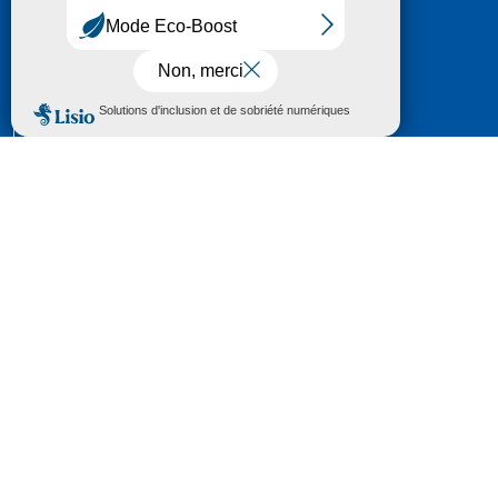
HÔTEL DU DÉPARTEMENT
6 RUE GASTON MANENT
CS 71 324
65013 TARBES
CEDEX 09
TÉL :
05 62 56 78 65
Voir Le Plan
Le courrier que vous adressez au Département fait
l'objet d’un enregistrement et d'un traitement de
données (vos coordonnées et le contenu de votre
courrier) visant à instruire votre demande.
Pour toute information complémentaire consultez la
rubrique
protection des données
© 2018 - 2026 Département des Hautes-
Pyrénées
Espace presse
Mentions légales