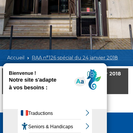
Accueil
RAA n°126 spécial du 24 janvier 2018
RAA n°126 spécial du 24 janvier 2018
Poids:
219.24 KB
Format :
PDF
Aperçu
Nous contacter