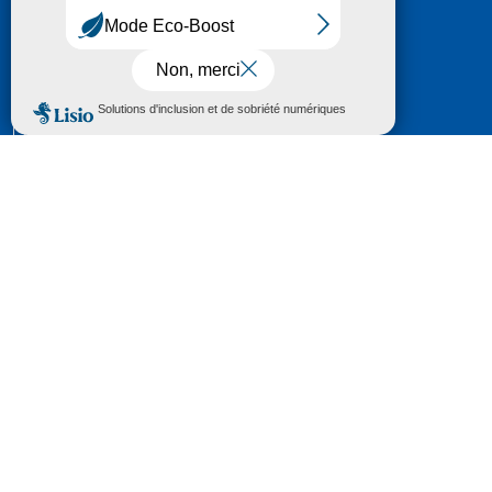
HÔTEL DU DÉPARTEMENT
6 RUE GASTON MANENT
CS 71 324
65013 TARBES
CEDEX 09
TÉL :
05 62 56 78 65
Voir Le Plan
Le courrier que vous adressez au Département fait
l'objet d’un enregistrement et d'un traitement de
données (vos coordonnées et le contenu de votre
courrier) visant à instruire votre demande.
Pour toute information complémentaire consultez la
rubrique
protection des données
© 2018 - 2026 Département des Hautes-
Pyrénées
Espace presse
Mentions légales