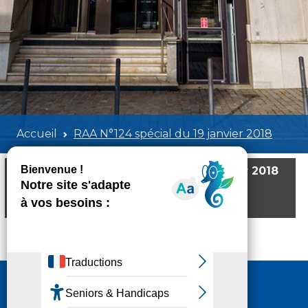
Accueil
RAA N°124 spécial du 19 janvier 2018
RAA N°124 spécial du 19 janvier 2018
Poids:
1.67 MB
Format :
PDF
Aperçu
Nous contacter