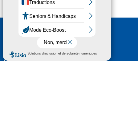
Nous contacter
HÔTEL DU DÉPARTEMENT
6 RUE GASTON MANENT
CS 71 324
65013 TARBES
CEDEX 09
TÉL :
05 62 56 78 65
Voir Le Plan
Le courrier que vous adressez au Département fait
l'objet d’un enregistrement et d'un traitement de
données (vos coordonnées et le contenu de votre
courrier) visant à instruire votre demande.
Pour toute information complémentaire consultez la
rubrique
protection des données