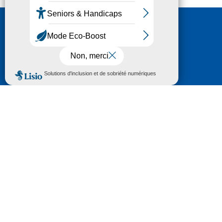
Nous contacter
HÔTEL DU DÉPARTEMENT
6 RUE GASTON MANENT
CS 71 324
65013 TARBES
CEDEX 09
TÉL :
05 62 56 78 65
Voir Le Plan
Le courrier que vous adressez au Département fait
l'objet d’un enregistrement et d'un traitement de
données (vos coordonnées et le contenu de votre
courrier) visant à instruire votre demande.
Pour toute information complémentaire consultez la
rubrique
protection des données
© 2018 - 2026 Département des Hautes-