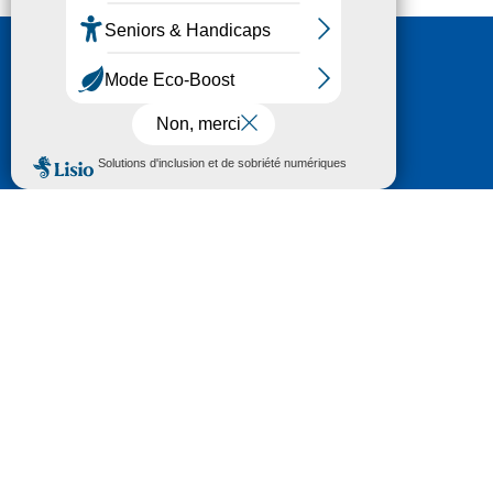
Nous contacter
HÔTEL DU DÉPARTEMENT
6 RUE GASTON MANENT
CS 71 324
65013 TARBES
CEDEX 09
TÉL :
05 62 56 78 65
Voir Le Plan
Le courrier que vous adressez au Département fait
l'objet d’un enregistrement et d'un traitement de
données (vos coordonnées et le contenu de votre
courrier) visant à instruire votre demande.
Pour toute information complémentaire consultez la
rubrique
protection des données
© 2018 - 2026 Département des Hautes-