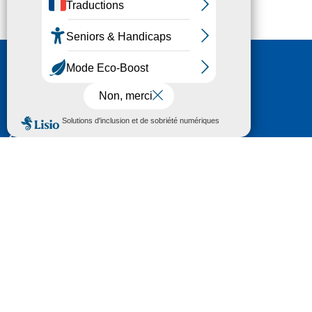
Nous contacter
HÔTEL DU DÉPARTEMENT
6 RUE GASTON MANENT
CS 71 324
65013 TARBES
CEDEX 09
TÉL :
05 62 56 78 65
Voir Le Plan
Le courrier que vous adressez au Département fait
l'objet d’un enregistrement et d'un traitement de
données (vos coordonnées et le contenu de votre
courrier) visant à instruire votre demande.
Pour toute information complémentaire consultez la
rubrique
protection des données