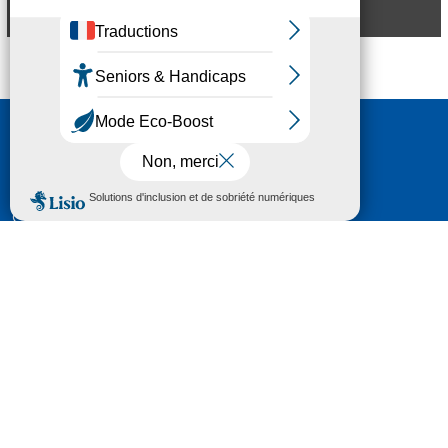
Aperçu
Nous contacter
HÔTEL DU DÉPARTEMENT
6 RUE GASTON MANENT
CS 71 324
65013 TARBES
CEDEX 09
TÉL :
05 62 56 78 65
Voir Le Plan
Le courrier que vous adressez au Département fait
l'objet d’un enregistrement et d'un traitement de
données (vos coordonnées et le contenu de votre
courrier) visant à instruire votre demande.
Pour toute information complémentaire consultez la