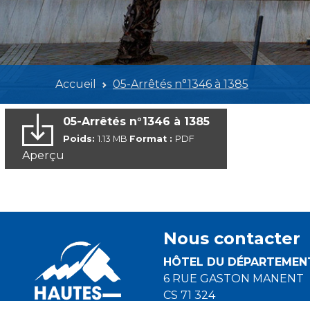
Accueil
05-Arrêtés n°1346 à 1385
05-Arrêtés n°1346 à 1385
Poids:
1.13 MB
Format :
PDF
Aperçu
Nous contacter
HÔTEL DU DÉPARTEMEN
6 RUE GASTON MANENT
CS 71 324