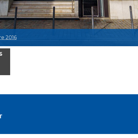
re 2016
6
T