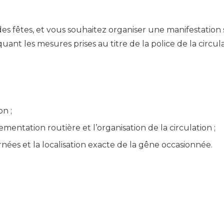
es fêtes, et vous souhaitez organiser une manifestation
ant les mesures prises au titre de la police de la circula
on ;
ementation routière et l’organisation de la circulation ;
nées et la localisation exacte de la gêne occasionnée.
les communes si la manifestation comporte des travers
 arrêté spécifique.
rganisateur doit obtenir l’avis du Département, puis tra
é ou le récépissé doit être délivré au minimum deux mois