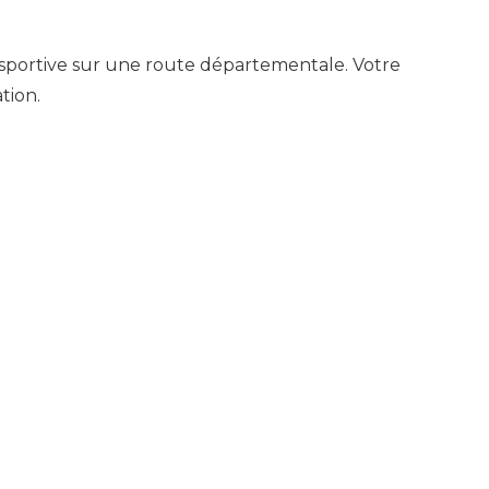
 sportive sur une route départementale. Votre
tion.
ées d’agglomération. Les communes
nsmettre le dossier complet auprès du service «
 avant le début de la manifestation.