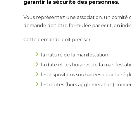
garantir la sécurité des personnes.
Vous représentez une association, un comité d
demande doit être formulée par écrit, en indiqu
Cette demande doit préciser :
la nature de la manifestation ;
la date et les horaires de la manifestati
les dispositions souhaitées pour la régl
les routes (hors agglomération) concer
L’organiseur se doit également de contacter 
concernées devront dans ce cas lui délivrer un
Pour les épreuves cyclistes ou motorisées, l’o
Épreuves sportives » de la Préfecture. L’arrêt