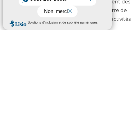
Tarbes-Lourdes-Pyrénées et le Département des
Hautes-Pyrénées ont obtenu le label « Terre de
Jeux 2024 » ainsi qu’une vingtaine de collectivités
locales du territoire.
Collectivités, associations, écoles, clubs,
fédérations, centres de loisirs, et sportifs hauts-
pyrénéens se mobilisent pour faire vivre Terre de
Jeux 2024. Ce label permet aux Hautes-Pyrénées
de devenir un acteur des futurs Jeux
Olympiques de Paris. Il récompense une politique
sportive dynamique et les initiatives des territoires
pour promouvoir le sport et l’activité physique
pour tous.
Ambition Pyrénées rejoint la démarche en
proposant aux élus et agents des membres de