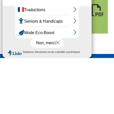
synthèse d'activité
de la MDPH des
Hautes-Pyrénées
Nous contacter
HÔTEL DU DÉPARTEMENT
6 RUE GASTON MANENT
CS 71 324
65013 TARBES
CEDEX 09
TÉL :
05 62 56 78 65
Voir Le Plan