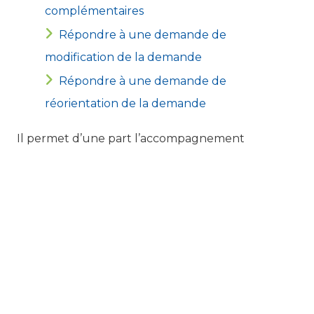
complémentaires
Répondre à une demande de
modification de la demande
Répondre à une demande de
réorientation de la demande
Il permet d’une part l’accompagnement
d’associations sur des projets visant à valoriser le
gascon, à aider à sa transmission et à son
développement : enseignement (y compris aux
adultes), création écrite, radio, film, numérique,
recueil, conservation et valorisation de
collectages oraux, recherche, évènements
culturels, spectacle vivant, édition, etc.
D’autre part, le dispositif soutient les associations