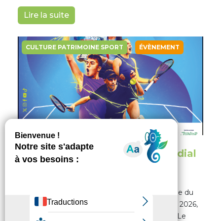
Lire la suite
CULTURE PATRIMOINE SPORT
ÉVÈNEMENT
Tarbes au cœur du tennis mondial
en janvier 2026
6 janvier 2026
-
14h55
Tarbes s’apprête à vibrer de nouveau au rythme du
tennis international. Du 22 janvier au 1er février 2026,
la ville accueillera la 44ᵉ édition des Petits As – Le