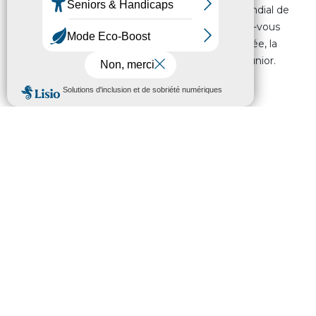
Mondial Wilson, le plus prestigieux tournoi mondial de
tennis réservé aux moins de 14 ans. Un rendez-vous
incontournable qui confirme, année après année, la
place de Tarbes parmi les capitales du tennis junior.
Lire la suite
ACCUEIL
FOCUS
Bonne année 2026 !
1 janvier 2026
-
0h10