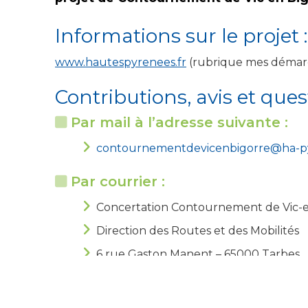
Informations sur le projet :
ww
w
.
h
au
t
espy
r
enees
.
fr
(rubrique mes démarche
Contributions, avis et que
Par mail à l’adresse suivante :
contournementdevicenbigorre@ha-py
Par courrier :
Concertation Contournement de Vic-
Direction des Routes et des Mobilités
6 rue Gaston Manent – 65000 Tarbes
Sur registre