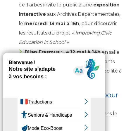
de Tarbes invite le public à une
exposition
interactive
aux Archives Départementales,
le
mercredi 13 mai à 16h
, pour découvrir
les résultats du projet
« Improving Civic
Education in School »
.
Bilan Erasmus :
Le
12 mai à 14h
en salle
de conférence, collégiens et enseignants
partageront leurs expériences de mobilité à
l’étranger.
L’Europe, un levier essentiel pour
les Hautes-Pyrénées
Les fonds européens jouent un rôle clé dans le
développement du territoire :