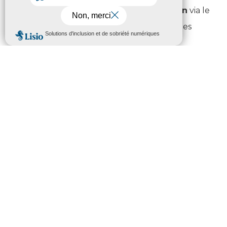
Soutien à l’emploi et à l’inclusion
via le
FSE (formations, accompagnement des
publics fragiles).
Développement territorial
grâce au
POCTEFA (innovation, santé, culture,
mobilité).
Coopération transfrontalière
avec le
GECT Pirineos-Pyrénées pour une stratégie
commune.
Cette semaine est l’occasion de
rencontrer les
acteurs locaux
(associations, collectivités, agents)
et de voir comment l’Europe agit au quotidien
pour les habitants.