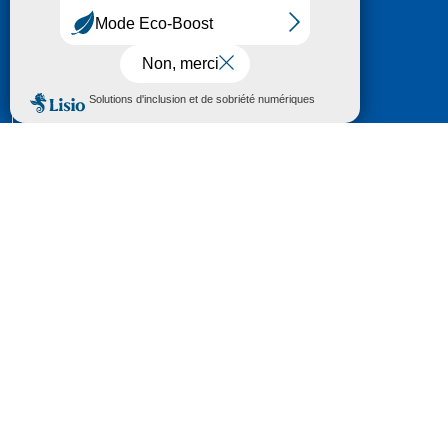
HÔTEL DU DÉPARTEMENT
6 RUE GASTON MANENT
CS 71 324
65013 TARBES
CEDEX 09
TÉL :
05 62 56 78 65
Voir Le Plan
Le courrier que vous adressez au Département fait
l'objet d’un enregistrement et d'un traitement de
données (vos coordonnées et le contenu de votre
courrier) visant à instruire votre demande.
Pour toute information complémentaire consultez la
rubrique
protection des données
© 2018 - 2026 Département des Hautes-
Pyrénées
Espace presse
Mentions légales