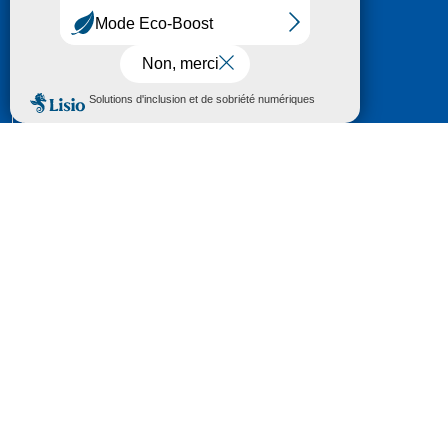
HÔTEL DU DÉPARTEMENT
6 RUE GASTON MANENT
CS 71 324
65013 TARBES
CEDEX 09
TÉL :
05 62 56 78 65
Voir Le Plan
Le courrier que vous adressez au Département fait
l'objet d’un enregistrement et d'un traitement de
données (vos coordonnées et le contenu de votre
courrier) visant à instruire votre demande.
Pour toute information complémentaire consultez la
rubrique
protection des données
© 2018 - 2026 Département des Hautes-
Pyrénées
Espace presse
Mentions légales