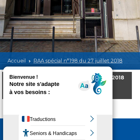
Accueil
RAA spécial n°198 du 27 juillet 2018
RAA spécial n°198 du 27 juillet 2018
Poids:
512.07 KB
Format :
PDF
Aperçu
Nous contacter