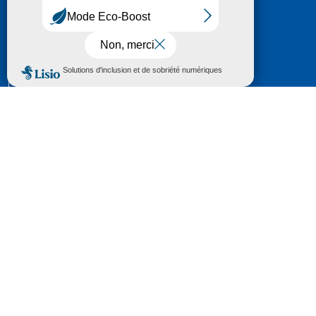
HÔTEL DU DÉPARTEMENT
6 RUE GASTON MANENT
CS 71 324
65013 TARBES
CEDEX 09
TÉL :
05 62 56 78 65
Voir Le Plan
Le courrier que vous adressez au Département fait
l'objet d’un enregistrement et d'un traitement de
données (vos coordonnées et le contenu de votre
courrier) visant à instruire votre demande.
Pour toute information complémentaire consultez la
rubrique
protection des données
© 2018 - 2026 Département des Hautes-
Pyrénées
Espace presse
Mentions légales