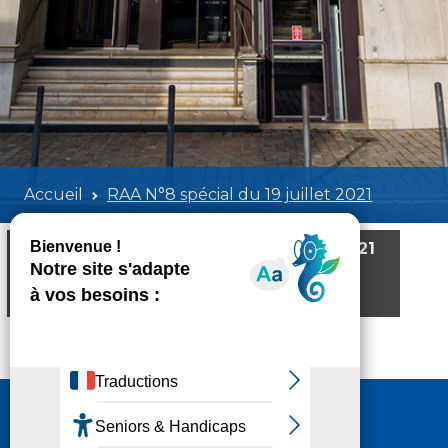
Accueil
RAA N°8 spécial du 19 juillet 2021
RAA N°8 spécial du 19 juillet 2021
Poids:
3.02 MB
Format :
PDF
Aperçu
Nous contacter