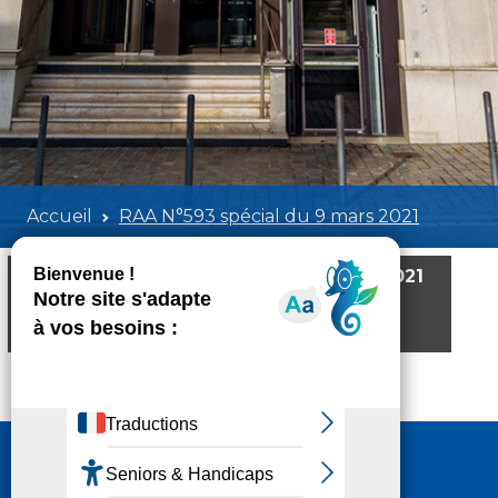
Accueil
RAA N°593 spécial du 9 mars 2021
RAA N°593 spécial du 9 mars 2021
Poids:
1.68 MB
Format :
PDF
Aperçu
Nous contacter