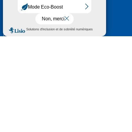
HÔTEL DU DÉPARTEMENT
6 RUE GASTON MANENT
CS 71 324
65013 TARBES
CEDEX 09
TÉL :
05 62 56 78 65
Voir Le Plan
Le courrier que vous adressez au Département fait
l'objet d’un enregistrement et d'un traitement de
données (vos coordonnées et le contenu de votre
courrier) visant à instruire votre demande.
Pour toute information complémentaire consultez la
rubrique
protection des données
© 2018 - 2026 Département des Hautes-
Pyrénées
Espace presse
Mentions légales