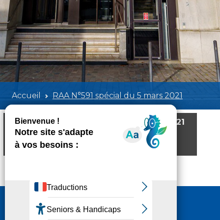
Accueil
RAA N°591 spécial du 5 mars 2021
RAA N°591 spécial du 5 mars 2021
Poids:
7.06 MB
Format :
PDF
Aperçu
Nous contacter