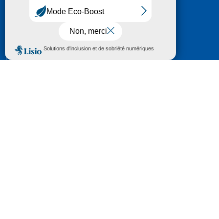
HÔTEL DU DÉPARTEMENT
6 RUE GASTON MANENT
CS 71 324
65013 TARBES
CEDEX 09
TÉL :
05 62 56 78 65
Voir Le Plan
Le courrier que vous adressez au Département fait
l'objet d’un enregistrement et d'un traitement de
données (vos coordonnées et le contenu de votre
courrier) visant à instruire votre demande.
Pour toute information complémentaire consultez la
rubrique
protection des données
© 2018 - 2026 Département des Hautes-
Pyrénées
Espace presse
Mentions légales