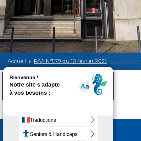
Accueil
RAA N°579 du 10 février 2021
RAA N°579 du 10 février 2021
Poids:
4.25 MB
Format :
PDF
Aperçu
Nous contacter