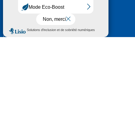
HÔTEL DU DÉPARTEMENT
6 RUE GASTON MANENT
CS 71 324
65013 TARBES
CEDEX 09
TÉL :
05 62 56 78 65
Voir Le Plan
Le courrier que vous adressez au Département fait
l'objet d’un enregistrement et d'un traitement de
données (vos coordonnées et le contenu de votre
courrier) visant à instruire votre demande.
Pour toute information complémentaire consultez la
rubrique
protection des données
© 2018 - 2026 Département des Hautes-
Pyrénées
Espace presse
Mentions légales