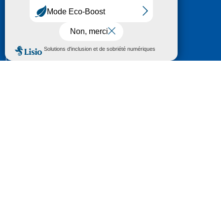
HÔTEL DU DÉPARTEMENT
6 RUE GASTON MANENT
CS 71 324
65013 TARBES
CEDEX 09
TÉL :
05 62 56 78 65
Voir Le Plan
Le courrier que vous adressez au Département fait
l'objet d’un enregistrement et d'un traitement de
données (vos coordonnées et le contenu de votre
courrier) visant à instruire votre demande.
Pour toute information complémentaire consultez la
rubrique
protection des données
© 2018 - 2026 Département des Hautes-
Pyrénées
Espace presse
Mentions légales