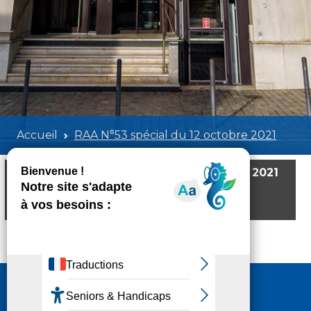
Accueil
RAA N°53 spécial du 12 octobre 2021
RAA N°53 spécial du 12 octobre 2021
Poids:
10.67 MB
Format :
PDF
Aperçu
Nous contacter