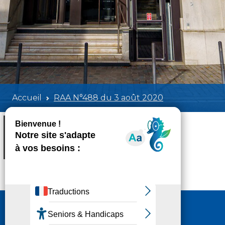
Accueil
RAA N°488 du 3 août 2020
RAA N°488 du 3 août 2020
Poids:
36.91 MB
Format :
PDF
Aperçu
Nous contacter