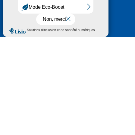
HÔTEL DU DÉPARTEMENT
6 RUE GASTON MANENT
CS 71 324
65013 TARBES
CEDEX 09
TÉL :
05 62 56 78 65
Voir Le Plan
Le courrier que vous adressez au Département fait
l'objet d’un enregistrement et d'un traitement de
données (vos coordonnées et le contenu de votre
courrier) visant à instruire votre demande.
Pour toute information complémentaire consultez la
rubrique
protection des données
© 2018 - 2026 Département des Hautes-
Pyrénées
Espace presse
Mentions légales