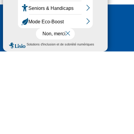
Nous contacter
HÔTEL DU DÉPARTEMENT
6 RUE GASTON MANENT
CS 71 324
65013 TARBES
CEDEX 09
TÉL :
05 62 56 78 65
Voir Le Plan
Le courrier que vous adressez au Département fait
l'objet d’un enregistrement et d'un traitement de
données (vos coordonnées et le contenu de votre
courrier) visant à instruire votre demande.
Pour toute information complémentaire consultez la
rubrique
protection des données
© 2018 - 2026 Département des Hautes-