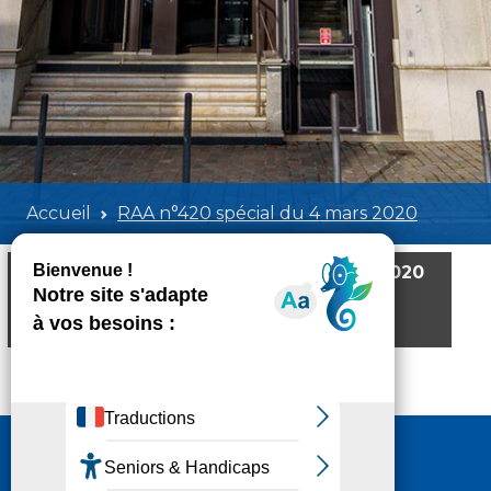
Accueil
RAA n°420 spécial du 4 mars 2020
RAA n°420 spécial du 4 mars 2020
Poids:
1.71 MB
Format :
PDF
Aperçu
Nous contacter