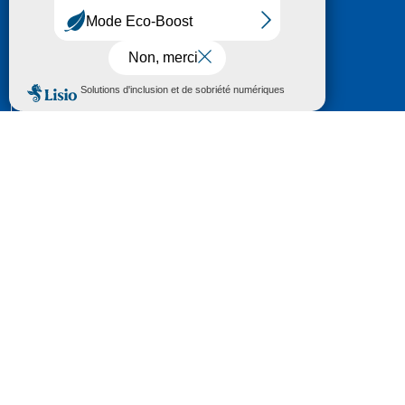
HÔTEL DU DÉPARTEMENT
6 RUE GASTON MANENT
CS 71 324
65013 TARBES
CEDEX 09
TÉL :
05 62 56 78 65
Voir Le Plan
Le courrier que vous adressez au Département fait
l'objet d’un enregistrement et d'un traitement de
données (vos coordonnées et le contenu de votre
courrier) visant à instruire votre demande.
Pour toute information complémentaire consultez la
rubrique
protection des données
© 2018 - 2026 Département des Hautes-
Pyrénées
Espace presse
Mentions légales